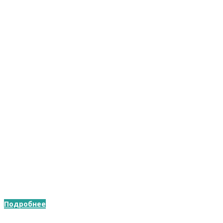
Скупка б/у шины (резины)
Мы выкупаем!
Подробнее