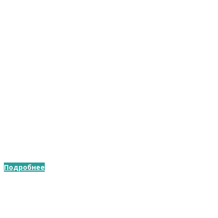
Хотите продать только диски?
Мы выкупаем!
Подробнее