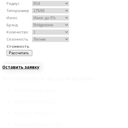
Радиус
Типоразмер
Износ
Брэнд
Количество
Сезонность
Стоимость
Рассчитать
Оставить заявку
На стоимость выкупа влияет:
состояние шин,
комплектность,
марка, модель,
год выпуска и др.